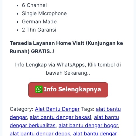
6 Channel
Single Microphone
German Made
2 Thn Garansi
Tersedia Layanan Home Visit (Kunjungan ke
Rumah) GRATIS..!
Info Lengkap via WhatsApps, Klik tombol di
bawah Sekarang..
Category:
Alat Bantu Dengar
Tags:
alat bantu
dengar
,
alat bantu dengar bekasi
,
alat bantu
dengar berkualitas
,
alat bantu dengar bogor
,
alat bantu dengar depok
,
alat bantu dengar