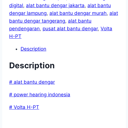
digital
,
alat bantu dengar jakarta
,
alat bantu
dengar lampung
,
alat bantu dengar murah
,
alat
bantu dengar tangerang
,
alat bantu
pendengaran
,
pusat alat bantu dengar
,
Volta
H-PT
Description
Description
# alat bantu dengar
# power hearing indonesia
# Volta H-PT