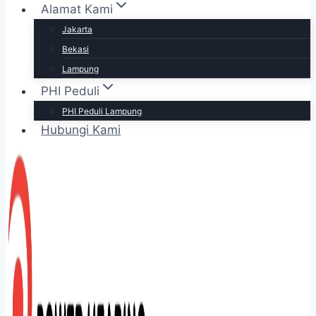
Alamat Kami
Jakarta
Bekasi
Lampung
PHI Peduli
PHI Peduli Lampung
Hubungi Kami