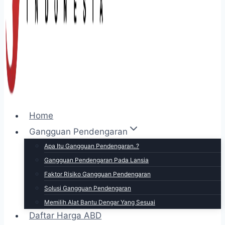
Home
Gangguan Pendengaran
Apa Itu Gangguan Pendengaran..?
Gangguan Pendengaran Pada Lansia
Faktor Risiko Gangguan Pendengaran
Solusi Gangguan Pendengaran
Memilih Alat Bantu Dengar Yang Sesuai
Daftar Harga ABD