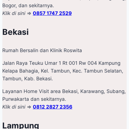
Bogor, dan sekitarnya.
Klik di sini
=>
0857 1747 2529
Bekasi
Rumah Bersalin dan Klinik Roswita
Jalan Raya Teuku Umar 1 Rt 001 Rw 004 Kampung
Kelapa Bahagia, Kel. Tambun, Kec. Tambun Selatan,
Tambun, Kab. Bekasi.
Layanan Home Visit area Bekasi, Karawang, Subang,
Purwakarta dan sekitarnya.
Klik di sini
=>
0812 2827 2356
Lampung