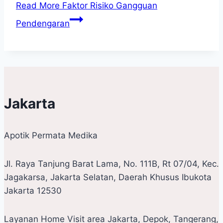
Read More
Faktor Risiko Gangguan
Pendengaran
Jakarta
Apotik Permata Medika
Jl. Raya Tanjung Barat Lama, No. 111B, Rt 07/04, Kec.
Jagakarsa, Jakarta Selatan, Daerah Khusus Ibukota
Jakarta 12530
Layanan Home Visit area Jakarta, Depok, Tangerang,