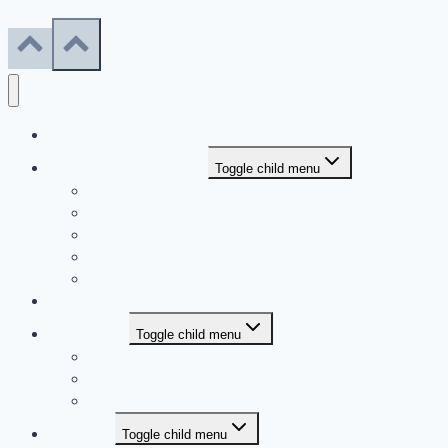
Home
Gangguan Pendengaran
Toggle child menu
Apa Itu Gangguan Pendengaran..?
Gangguan Pendengaran Pada Lansia
Faktor Risiko Gangguan Pendengaran
Solusi Gangguan Pendengaran
Memilih Alat Bantu Dengar Yang Sesuai
Daftar Harga ABD
Alamat Kami
Toggle child menu
Jakarta
Bekasi
Lampung
PHI Peduli
Toggle child menu