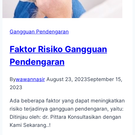
Gangguan Pendengaran
Faktor Risiko Gangguan
Pendengaran
By
wawannasir
August 23, 2023
September 15,
2023
Ada beberapa faktor yang dapat meningkatkan
risiko terjadinya gangguan pendengaran, yaitu:
Ditinjau oleh: dr. Pittara Konsultasikan dengan
Kami Sekarang..!