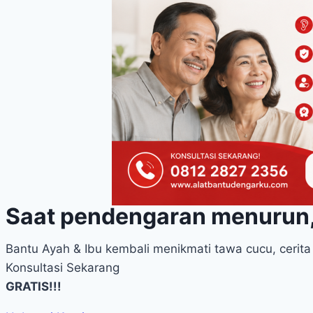
Saat pendengaran menurun,
Bantu Ayah & Ibu kembali menikmati tawa cucu, cerita
Konsultasi Sekarang
GRATIS!!!