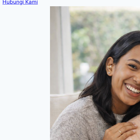
Hubungi Kami