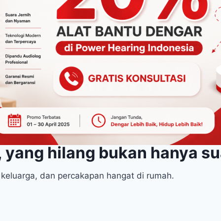
 yang hilang bukan hanya su
 keluarga, dan percakapan hangat di rumah.