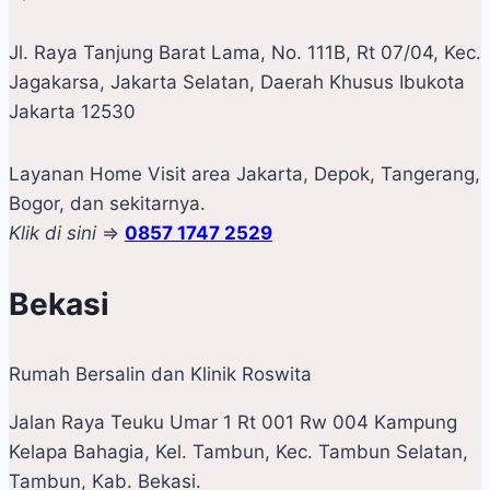
Jl. Raya Tanjung Barat Lama, No. 111B, Rt 07/04, Kec.
Jagakarsa, Jakarta Selatan, Daerah Khusus Ibukota
Jakarta 12530
Layanan Home Visit area Jakarta, Depok, Tangerang,
Bogor, dan sekitarnya.
Klik di sini
=>
0857 1747 2529
Bekasi
Rumah Bersalin dan Klinik Roswita
Jalan Raya Teuku Umar 1 Rt 001 Rw 004 Kampung
Kelapa Bahagia, Kel. Tambun, Kec. Tambun Selatan,
Tambun, Kab. Bekasi.